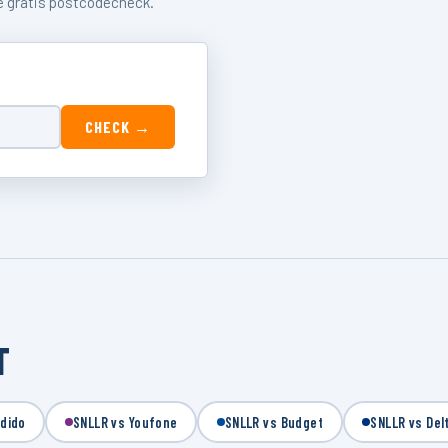
de gratis postcodecheck.
CHECK →
T
Odido
SNLLR vs Youfone
SNLLR vs Budget
SNLLR vs Del