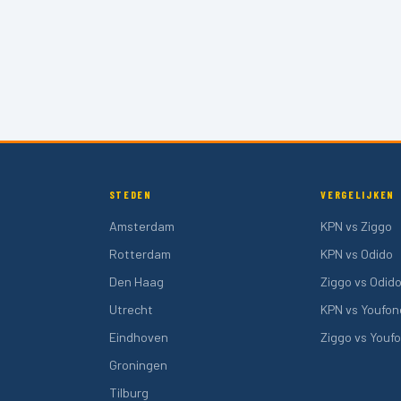
STEDEN
VERGELIJKEN
Amsterdam
KPN vs Ziggo
Rotterdam
KPN vs Odido
Den Haag
Ziggo vs Odid
Utrecht
KPN vs Youfon
Eindhoven
Ziggo vs Youf
Groningen
Tilburg