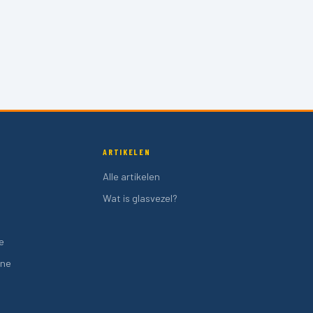
ARTIKELEN
Alle artikelen
Wat is glasvezel?
o
e
one