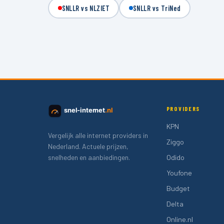
SNLLR vs NLZIET
SNLLR vs TriNed
PROVIDERS
snel-internet
.nl
KPN
Vergelijk alle internet providers in
Ziggo
Nederland. Actuele prijzen,
snelheden en aanbiedingen.
Odido
Youfone
Budget
Delta
Online.nl