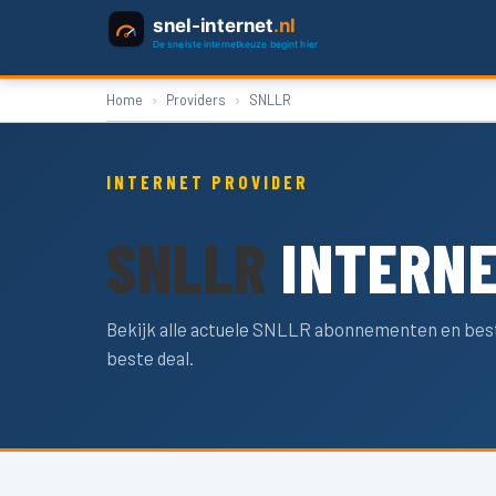
snel-internet
.nl
De snelste internetkeuze begint hier
Home
Providers
SNLLR
INTERNET PROVIDER
SNLLR
INTERNE
Bekijk alle actuele SNLLR abonnementen en beste
beste deal.